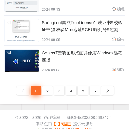
编程
2024-09-13
Springboot集成TrueLicense生成证书&校验
证书(含校验Mac地址&CPU序列号&过期时
间)
编程
2024-09-09
Centos7安装图形桌面并使用Windwos远程
连接
编程
2024-09-02
1
2
3
4
5
6
© 2022 - 2026
昂洋编程
-
渝ICP备2022005382号-1
本站点由
提供云服务