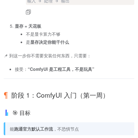
输入 → 处理 → 输出
显存 = 天花板
不是显卡算力不够
是
显存决定你能干什么
📌 到这一步你不需要安装任何东西，只需要：
接受：
“ComfyUI 是工程工具，不是玩具”
阶段 1：ComfyUI 入门（第一周）
🎯 目标
能
跑通官方默认工作流
，不恐惧节点