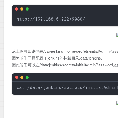
从上图可知密码在/var/jenkins_home/secrets/initialAdminP
因为咱们已经配置了jenkins的挂载目录/data/jenkins,
因此咱们可以在/data/jenkins/secrets/initialAdminPassw