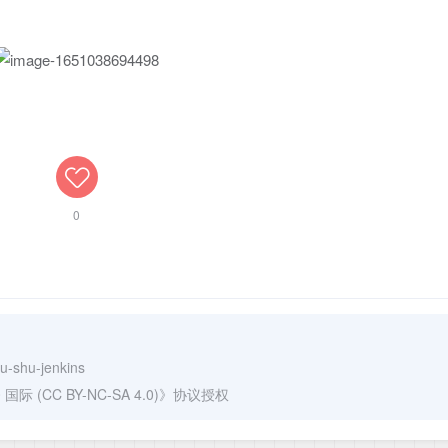
0
u-shu-jenkins
(CC BY-NC-SA 4.0)
》协议授权