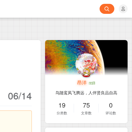
昂洋
06/14
鸟随鸾凤飞腾远，人伴贤良品自高
19
75
0
分类数
文章数
评论数