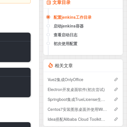
文章目录
配置jenkins工作目录
启动jenkins容器
查看启动日志
初次使用配置
访问
安装插件
相关文章
配置用户
Vue2集成OnlyOffice
Electron开发桌面软件(初次尝试)
Springboot集成TrueLicense生成证书&校验证书(含校验Mac地址&CPU序列号&过期时间)
Centos7安装图形桌面并使用Windwos远程连接
Idea搭配Alibaba Cloud Toolkit实现一键部署Springboot和Vue项目到服务器