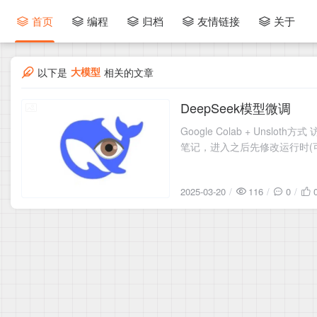
首页
编程
归档
友情链接
关于
大模型
以下是
相关的文章
DeepSeek模型微调
2025-03-20
Google Colab + Un
笔记，进入之后先修改运行时(
2025-03-20
116
0