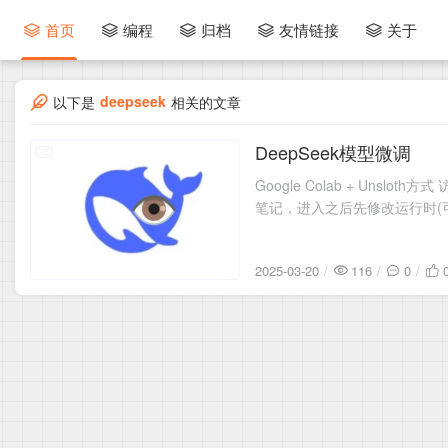
首页
编程
归档
友情链接
关于
deepseek
以下是
相关的文章
DeepSeek模型微调
2025-03-20
Google Colab + Un
笔记，进入之后先修改运行时(
2025-03-20
116
0